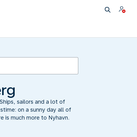
erg
hips, sailors and a lot of
astime: on a sunny day all of
re is much more to Nyhavn.