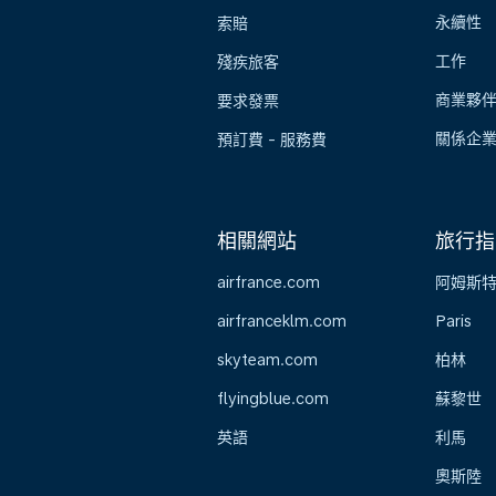
永續性
索賠
工作
殘疾旅客
商業夥
要求發票
關係企
預訂費 - 服務費
相關網站
旅行指
airfrance.com
阿姆斯
airfranceklm.com
Paris
skyteam.com
柏林
flyingblue.com
蘇黎世
英語
利馬
奧斯陸