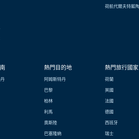
荷航代爾夫特藍
伴
業
南
熱門目的地
熱門旅行國家
特丹
阿姆斯特丹
荷蘭
巴黎
英國
柏林
法國
利馬
德國
奧斯陸
西班牙
巴塞隆納
瑞士