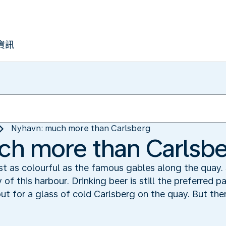
資訊
Nyhavn: much more than Carlsberg
ch more than Carlsb
t as colourful as the famous gables along the quay. S
f this harbour. Drinking beer is still the preferred p
 for a glass of cold Carlsberg on the quay. But the