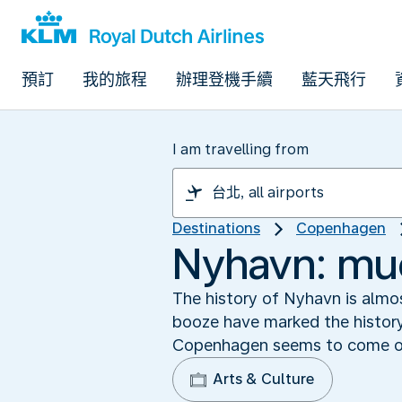
預訂
我的旅程
辦理登機手續
藍天飛行
I am travelling from
Destinations
Copenhagen
Nyhavn: mu
The history of Nyhavn is almos
booze have marked the history o
Copenhagen seems to come out
Arts & Culture