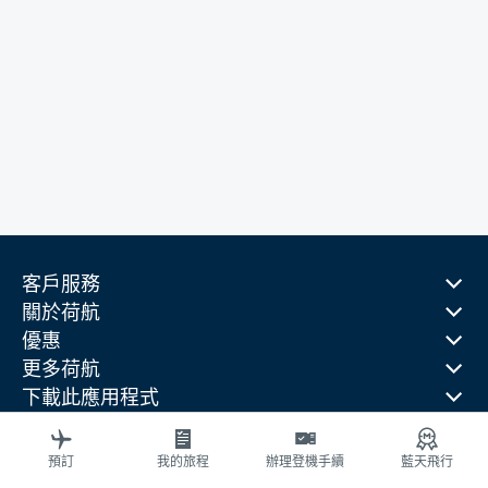
客戶服務
關於荷航
優惠
更多荷航
下載此應用程式
相關網站
旅行指南
預訂
我的旅程
辦理登機手續
藍天飛行
熱門目的地