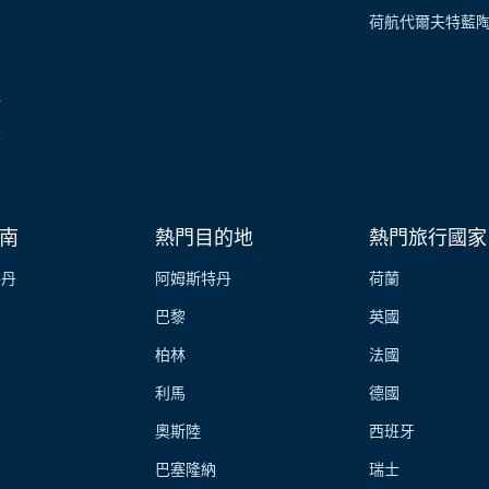
荷航代爾夫特藍
伴
業
南
熱門目的地
熱門旅行國家
特丹
阿姆斯特丹
荷蘭
巴黎
英國
柏林
法國
利馬
德國
奧斯陸
西班牙
巴塞隆納
瑞士