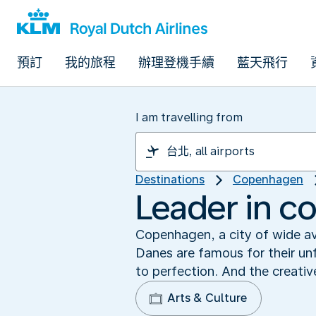
預訂
我的旅程
辦理登機手續
藍天飛行
I am travelling from
Destinations
Copenhagen
Leader in c
Copenhagen, a city of wide av
Danes are famous for their unf
to perfection. And the creativ
Arts & Culture