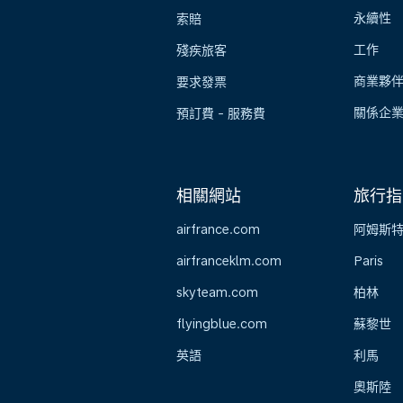
永續性
索賠
工作
殘疾旅客
商業夥
要求發票
關係企
預訂費 - 服務費
相關網站
旅行指
airfrance.com
阿姆斯
airfranceklm.com
Paris
skyteam.com
柏林
flyingblue.com
蘇黎世
英語
利馬
奧斯陸