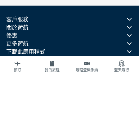
客戶服務
關於荷航
優惠
更多荷航
下載此應用程式
相關網站
旅行指南
預訂
我的旅程
辦理登機手續
藍天飛行
熱門目的地
熱門旅行國家
熱門航線
法律資訊
隱私權聲明
可訪問性（無障礙）聲明
© 2026 荷蘭航空 版權所有
cookie 設定