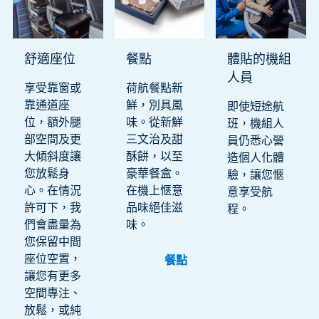
舒適座位
餐點
體貼的機組
人員
享受靠窗或
荷航餐點新
靠通道座
鮮，別具風
即使短途航
位，額外腿
味。從新鮮
班，機組人
部空間及更
三文治及甜
員仍悉心營
大傾斜度讓
酥餅，以至
造個人化體
您放鬆身
豪華餐盒。
驗，讓您愜
心。在情況
在機上愜意
意享受航
許可下，我
品味絕佳滋
程。
們會盡量為
味。
您保留中間
座位空置，
餐點
讓您有更多
空間專注、
放鬆，或純