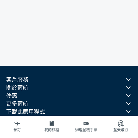
客戶服務
關於荷航
優惠
更多荷航
下載此應用程式
相關網站
旅行指南
預訂
我的旅程
辦理登機手續
藍天飛行
熱門目的地