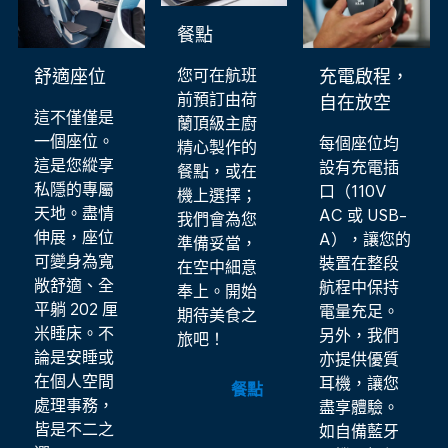
餐點
您可在航班
舒適座位
充電啟程，
前預訂由荷
自在放空
這不僅僅是
蘭頂級主廚
一個座位。
每個座位均
精心製作的
這是您縱享
設有充電插
餐點，或在
私隱的專屬
口（110V
機上選擇；
天地。盡情
AC 或 USB-
我們會為您
伸展，座位
A），讓您的
準備妥當，
可變身為寬
裝置在整段
在空中細意
敞舒適、全
航程中保持
奉上。開始
平躺 202 厘
電量充足。
期待美食之
米睡床。不
另外，我們
旅吧！
論是安睡或
亦提供優質
在個人空間
耳機，讓您
餐點
處理事務，
盡享體驗。
皆是不二之
如自備藍牙