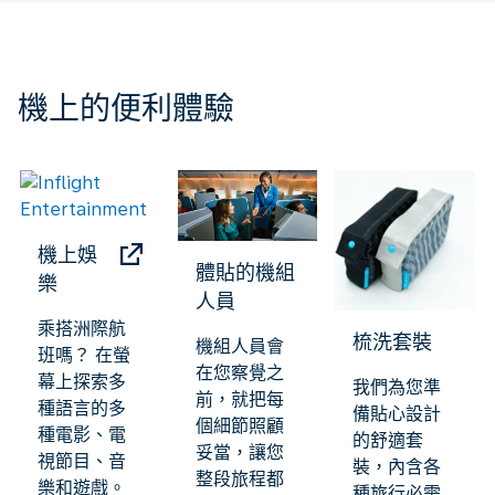
機上的便利體驗
機上娛
體貼的機組
樂
人員
乘搭洲際航
梳洗套裝
機組人員會
班嗎？ 在螢
在您察覺之
幕上探索多
我們為您準
前，就把每
種語言的多
備貼心設計
個細節照顧
種電影、電
的舒適套
妥當，讓您
視節目、音
裝，內含各
整段旅程都
樂和遊戲。
種旅行必需