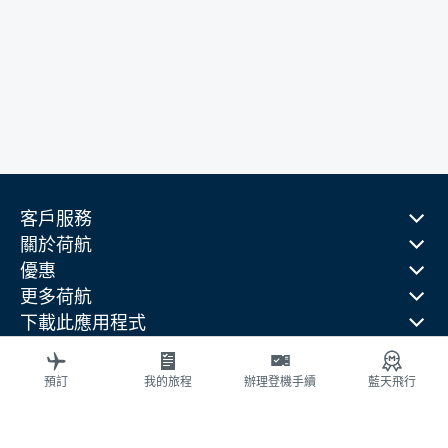
客戶服務
關於荷航
優惠
更多荷航
下載此應用程式
相關網站
旅行指南
預訂
我的旅程
辦理登機手續
藍天飛行
熱門目的地
熱門旅行國家