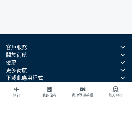
客戶服務
關於荷航
優惠
更多荷航
下載此應用程式
相關網站
旅行指南
預訂
我的旅程
辦理登機手續
藍天飛行
熱門目的地
熱門旅行國家
熱門航線