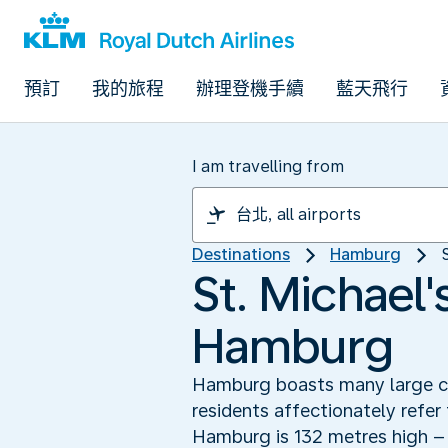
預訂
我的旅程
辦理登機手續
藍天飛行
I am travelling from
Destinations
Hamburg
St. Michael
Hamburg
Hamburg boasts many large chu
residents affectionately refer
Hamburg is 132 metres high – 