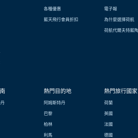
各種優惠
電子報
藍天飛行會員折扣
為什麼選擇荷航
荷航代爾夫特藍
伴
業
南
熱門目的地
熱門旅行國家
特丹
阿姆斯特丹
荷蘭
巴黎
英國
柏林
法國
利馬
德國