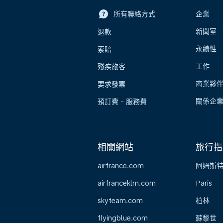
所有聯絡方式
企業
新聞室
退款
永續性
索賠
工作
殘疾旅客
商業夥
要求發票
關係企
預訂費 - 服務費
相關網站
旅行指
airfrance.com
阿姆斯
airfranceklm.com
Paris
skyteam.com
柏林
flyingblue.com
蘇黎世