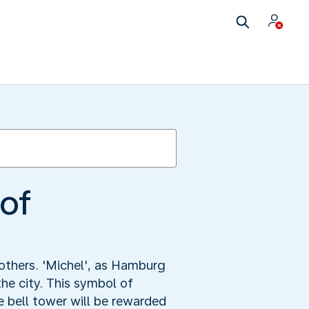
 of
others. 'Michel', as Hamburg
he city. This symbol of
 bell tower will be rewarded