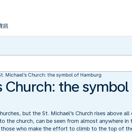
資訊
St. Michael's Church: the symbol of Hamburg
's Church: the symbol
rches, but the St. Michael's Church rises above all 
 to the church, can be seen from almost anywhere in t
those who make the effort to climb to the top of the