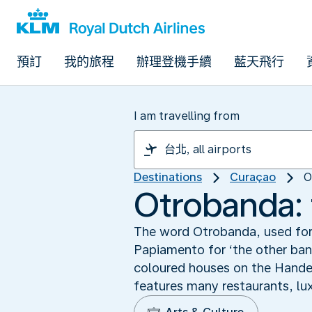
預訂
我的旅程
辦理登機手續
藍天飛行
I am travelling from
Destinations
Curaçao
O
Otrobanda: 
The word Otrobanda, used for 
Papiamento for ‘the other ban
coloured houses on the Handel
features many restaurants, lu