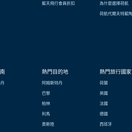
藍天飛行會員折扣
為什麼選擇荷航
荷航代爾夫特藍
伴
業
南
熱門目的地
熱門旅行國家
特丹
阿姆斯特丹
荷蘭
巴黎
英國
柏林
法國
利馬
德國
奧斯陸
西班牙