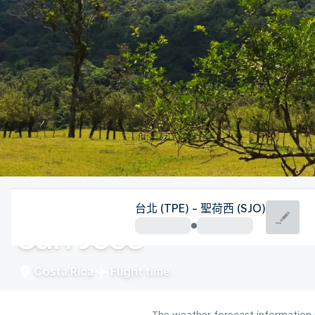
Costa Rica
台北 (TPE) - 聖荷西 (SJO)
San Jose
Costa Rica
Flight time