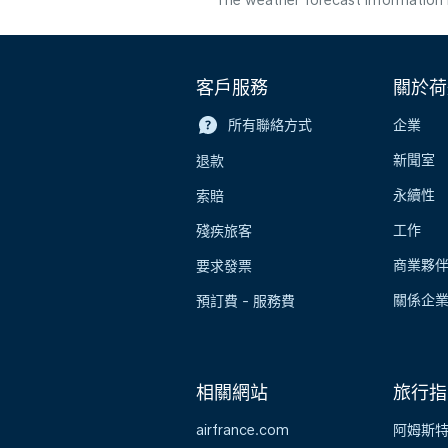
The weather forecast information i
客戶服務
關於荷
所有聯絡方式
企業
新聞室
退款
永續性
索賠
工作
殘疾旅客
商業夥
要求發票
關係企
預訂費 - 服務費
相關網站
旅行指
airfrance.com
阿姆斯