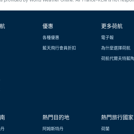
s provided by World Weather Online. Air France-KLM is not responsibl
航
優惠
更多荷航
各種優惠
電子報
藍天飛行會員折扣
為什麼選擇荷航
荷航代爾夫特藍
伴
業
南
熱門目的地
熱門旅行國家
特丹
阿姆斯特丹
荷蘭