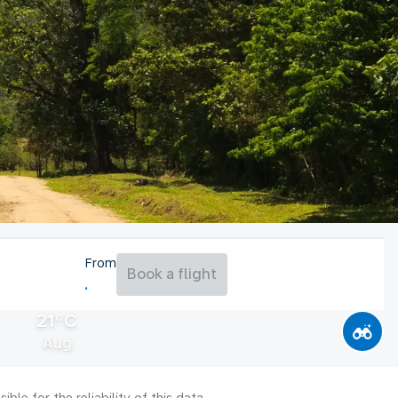
From
Book a flight
21°C
Aug