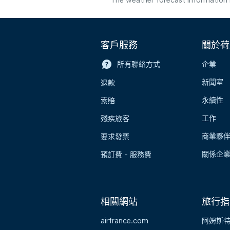
The weather forecast information i
客戶服務
關於荷
所有聯絡方式
企業
新聞室
退款
永續性
索賠
工作
殘疾旅客
商業夥
要求發票
關係企
預訂費 - 服務費
相關網站
旅行指
airfrance.com
阿姆斯