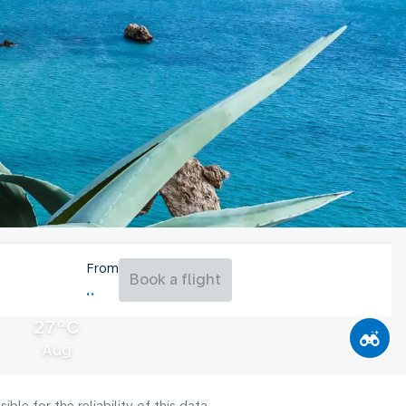
From
Book a flight
27°C
Aug