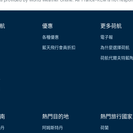
s provided by World Weather Online. Air France-KLM is not responsibl
航
優惠
更多荷航
各種優惠
電子報
藍天飛行會員折扣
為什麼選擇荷航
荷航代爾夫特藍
伴
業
南
熱門目的地
熱門旅行國家
特丹
阿姆斯特丹
荷蘭