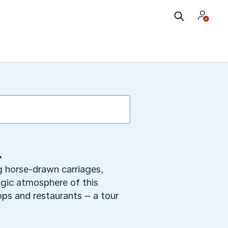
l
ng horse-drawn carriages,
lgic atmosphere of this
hops and restaurants – a tour