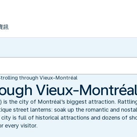
資訊
Strolling through Vieux-Montréal
hrough Vieux-Montréa
is the city of Montréal's biggest attraction. Rattli
tique street lanterns: soak up the romantic and nosta
 city is full of historical attractions and dozens of s
 every visitor.