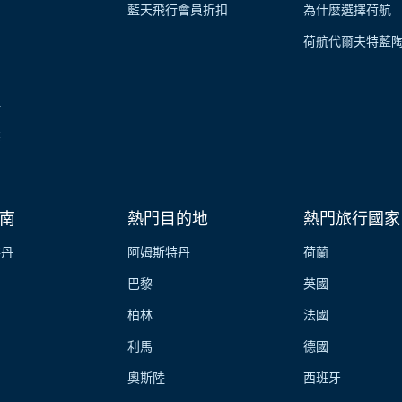
藍天飛行會員折扣
為什麼選擇荷航
荷航代爾夫特藍
伴
業
南
熱門目的地
熱門旅行國家
特丹
阿姆斯特丹
荷蘭
巴黎
英國
柏林
法國
利馬
德國
奧斯陸
西班牙