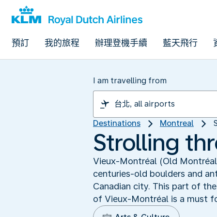
預訂
我的旅程
辦理登機手續
藍天飛行
I am travelling from
Destinations
Montreal
Strolling t
Vieux-Montréal (Old Montréal) 
centuries-old boulders and an
Canadian city. This part of the
of Vieux-Montréal is a must for