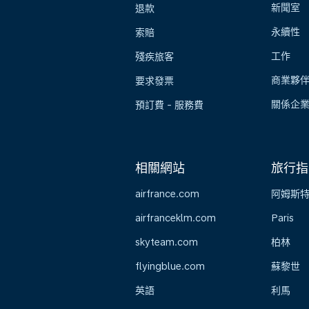
新聞室
退款
永續性
索賠
工作
殘疾旅客
商業夥
要求發票
關係企
預訂費 - 服務費
相關網站
旅行指
airfrance.com
阿姆斯
airfranceklm.com
Paris
skyteam.com
柏林
flyingblue.com
蘇黎世
英語
利馬