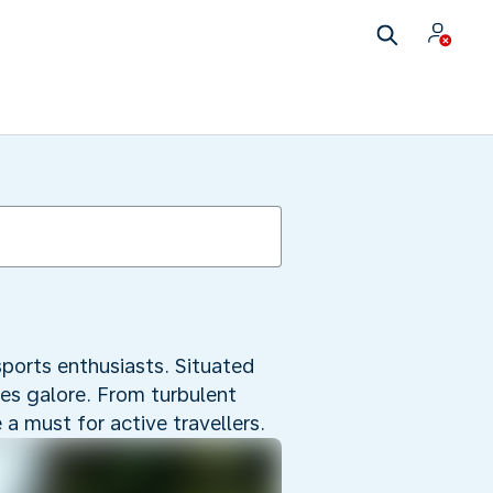
ports enthusiasts. Situated
res galore. From turbulent
 a must for active travellers.