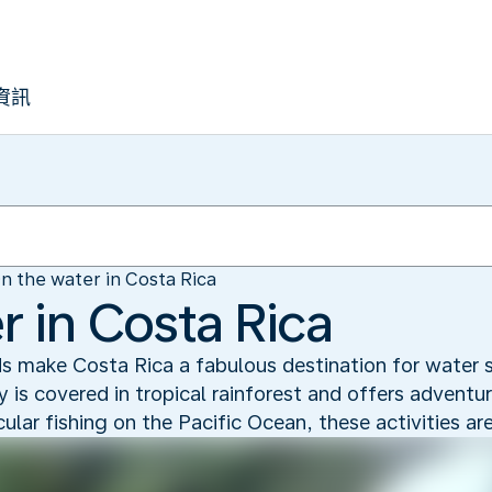
資訊
n the water in Costa Rica
r in Costa Rica
ds make Costa Rica a fabulous destination for water s
is covered in tropical rainforest and offers adventu
lar fishing on the Pacific Ocean, these activities are