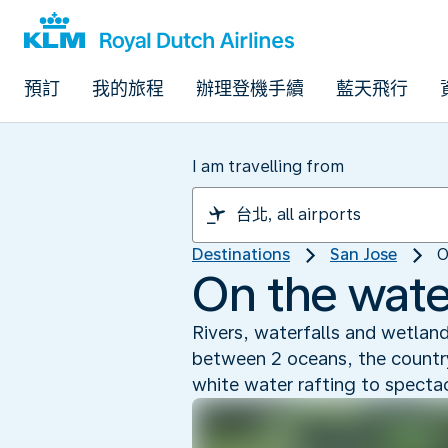
預訂
我的旅程
辦理登機手續
藍天飛行
I am travelling from
Destinations
San Jose
O
On the wate
Rivers, waterfalls and wetlan
between 2 oceans, the country 
white water rafting to spectacu