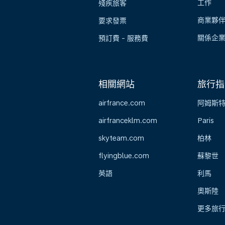
工作
殘疾旅客
商業夥
要求發票
關係企
預訂費 - 服務費
相關網站
旅行指
airfrance.com
阿姆斯
airfranceklm.com
Paris
skyteam.com
柏林
flyingblue.com
蘇黎世
英語
利馬
奧斯陸
更多旅