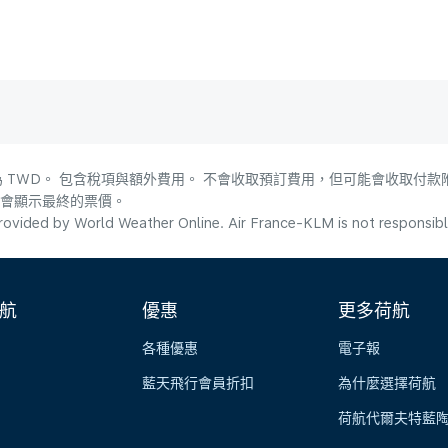
 TWD。 包含稅項與額外費用。 不會收取預訂費用，但可能會收取付款
，會顯示最終的票價。
ovided by World Weather Online. Air France-KLM is not responsible f
航
優惠
更多荷航
各種優惠
電子報
藍天飛行會員折扣
為什麼選擇荷航
荷航代爾夫特藍