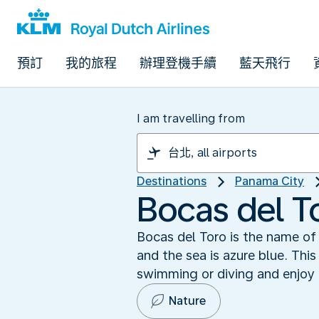
預訂
我的旅程
辦理登機手續
藍天飛行
I am travelling from
Destinations
Panama City
Bocas del T
Bocas del Toro is the name of
and the sea is azure blue. Thi
swimming or diving and enjoy n
Nature