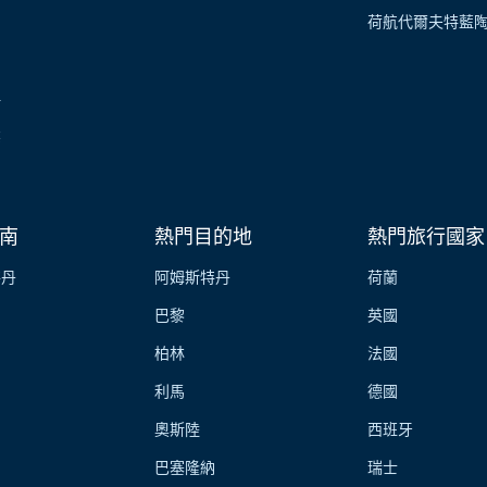
荷航代爾夫特藍
伴
業
南
熱門目的地
熱門旅行國家
特丹
阿姆斯特丹
荷蘭
巴黎
英國
柏林
法國
利馬
德國
奧斯陸
西班牙
巴塞隆納
瑞士