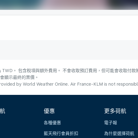
 TWD。 包含稅項與額外費用。 不會收取預訂費用，但可能會收取付款
，會顯示最終的票價。
ovided by World Weather Online. Air France-KLM is not responsible f
航
優惠
更多荷航
各種優惠
電子報
藍天飛行會員折扣
為什麼選擇荷航