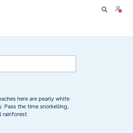
h
aches here are pearly white
y. Pass the time snorkelling,
 rainforest.