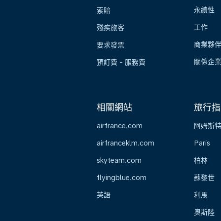
永續性
索賠
工作
殘疾旅客
商業夥
要求發票
關係企
預訂費 - 服務費
相關網站
旅行指
airfrance.com
阿姆斯
airfranceklm.com
Paris
skyteam.com
柏林
flyingblue.com
蘇黎世
英語
利馬
奧斯陸