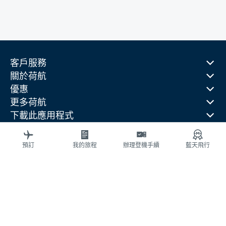
客戶服務
關於荷航
優惠
更多荷航
下載此應用程式
相關網站
旅行指南
預訂
我的旅程
辦理登機手續
藍天飛行
熱門目的地
熱門旅行國家
熱門航線
法律資訊
隱私權聲明
可訪問性（無障礙）聲明