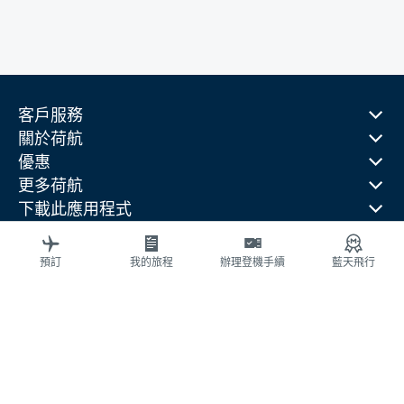
客戶服務
關於荷航
優惠
更多荷航
下載此應用程式
相關網站
旅行指南
預訂
我的旅程
辦理登機手續
藍天飛行
熱門目的地
熱門旅行國家
熱門航線