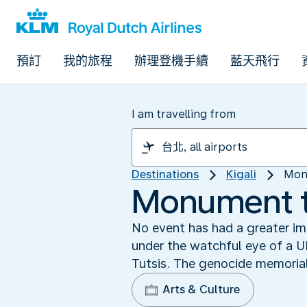
預訂
我的旅程
辦理登機手續
藍天飛行
I am travelling from
Destinations
Kigali
Mon
Monument t
No event has had a greater im
under the watchful eye of a 
Tutsis. The genocide memorial 
Arts & Culture