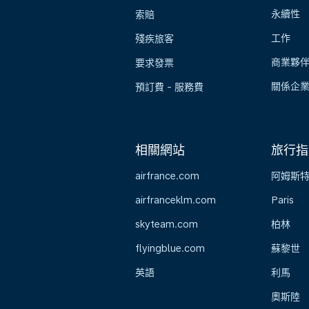
永續性
索賠
工作
殘疾旅客
商業夥
要求發票
關係企
預訂費 - 服務費
相關網站
旅行指
airfrance.com
阿姆斯
airfranceklm.com
Paris
skyteam.com
柏林
flyingblue.com
蘇黎世
英語
利馬
奧斯陸