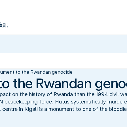
資訊
ument to the Rwandan genocide
o the Rwandan geno
pact on the history of Rwanda than the 1994 civil wa
UN peacekeeping force, Hutus systematically murdere
centre in Kigali is a monument to one of the bloodie