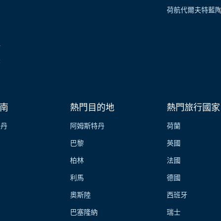
荷航代爾夫特藍
伴
業
南
熱門目的地
熱門旅行國家
特丹
阿姆斯特丹
荷蘭
巴黎
英國
柏林
法國
利馬
德國
奧斯陸
西班牙
巴塞隆納
瑞士