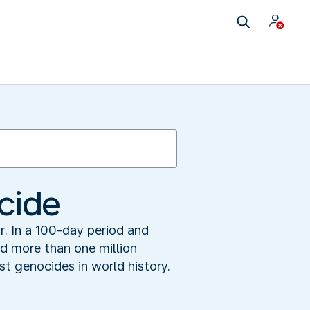
cide
r. In a 100-day period and
d more than one million
st genocides in world history.