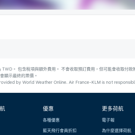
 TWD。 包含稅項與額外費用。 不會收取預訂費用，但可能會收取付款
，會顯示最終的票價。
ovided by World Weather Online. Air France-KLM is not responsible f
航
優惠
更多荷航
各種優惠
電子報
藍天飛行會員折扣
為什麼選擇荷航