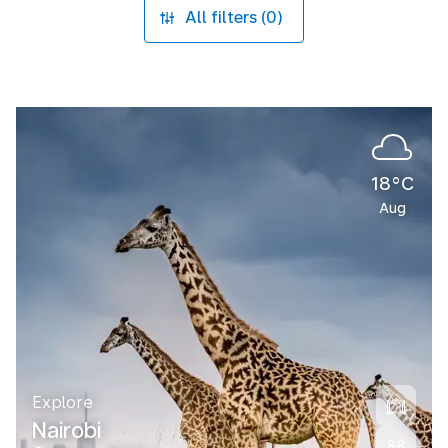
All filters (0)
18°C
Aug
Explore
Nairobi