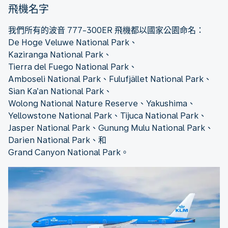
飛機名字
我們所有的波音 777-300ER 飛機都以國家公園命名：
De Hoge Veluwe National Park、
Kaziranga National Park、
Tierra del Fuego National Park、
Amboseli National Park、Fulufjället National Park、
Sian Ka’an National Park、
Wolong National Nature Reserve、Yakushima、
Yellowstone National Park、Tijuca National Park、
Jasper National Park、Gunung Mulu National Park、
Darien National Park、和
Grand Canyon National Park。