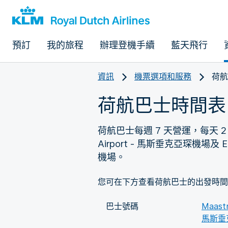
預訂
我的旅程
辦理登機手續
藍天飛行
資訊
機票選項和服務
荷航
荷航巴士時間表
荷航巴士每週 7 天營運，每天 2 班。 巴
Airport - 馬斯垂克亞琛機場及 Ein
機場。
您可在下方查看荷航巴士的出發時間
巴士號碼
Maastr
馬斯垂