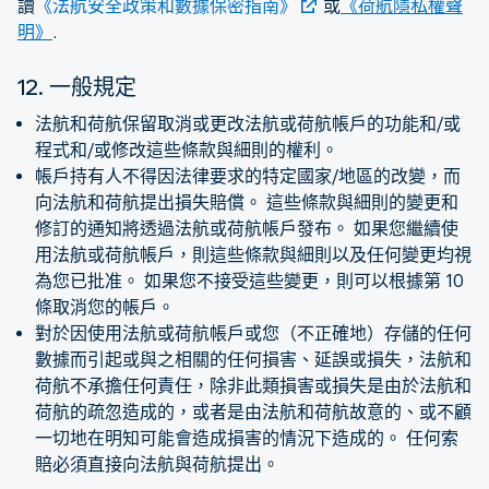
讀
《法航安全政策和數據保密指南》
或
《荷航隱私權聲
明》
.
12. 一般規定
法航和荷航保留取消或更改法航或荷航帳戶的功能和/或
程式和/或修改這些條款與細則的權利。
帳戶持有人不得因法律要求的特定國家/地區的改變，而
向法航和荷航提出損失賠償。 這些條款與細則的變更和
修訂的通知將透過法航或荷航帳戶發布。 如果您繼續使
用法航或荷航帳戶，則這些條款與細則以及任何變更均視
為您已批准。 如果您不接受這些變更，則可以根據第 10
條取消您的帳戶。
對於因使用法航或荷航帳戶或您（不正確地）存儲的任何
數據而引起或與之相關的任何損害、延誤或損失，法航和
荷航不承擔任何責任，除非此類損害或損失是由於法航和
荷航的疏忽造成的，或者是由法航和荷航故意的、或不顧
一切地在明知可能會造成損害的情況下造成的。 任何索
賠必須直接向法航與荷航提出。