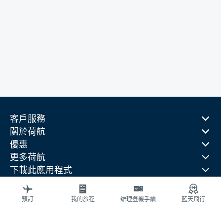
客戶服務
關於荷航
優惠
更多荷航
下載此應用程式
相關網站
旅行指南
預訂
我的旅程
辦理登機手續
藍天飛行
熱門目的地